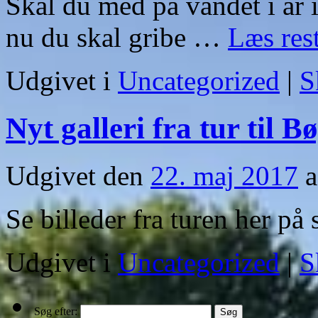
Skal du med på vandet i år i
nu du skal gribe …
Læs res
Udgivet i
Uncategorized
|
S
Nyt galleri fra tur til 
Udgivet den
22. maj 2017
a
Se billeder fra turen her på 
Udgivet i
Uncategorized
|
S
Søg efter: