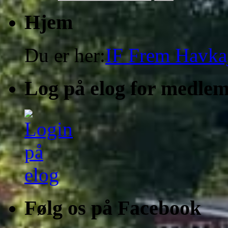
Hjem
Du er her:
IF Frem Havka
Log på elog for medle
Følg os på Facebook